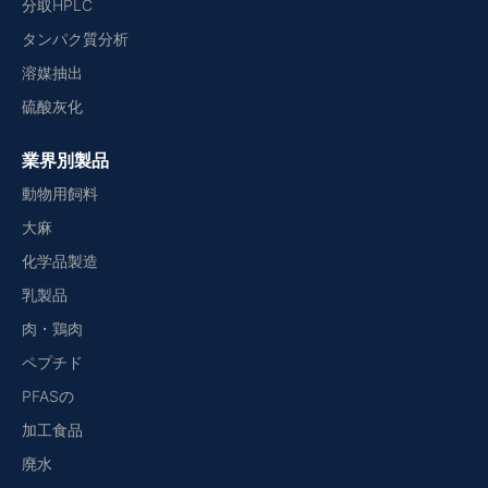
分取HPLC
タンパク質分析
溶媒抽出
硫酸灰化
業界別製品
動物用飼料
大麻
化学品製造
乳製品
肉・鶏肉
ペプチド
PFASの
加工食品
廃水