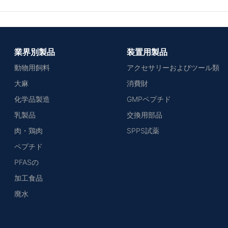
業界別製品
装置用製品
動物用飼料
アクセサリーおよびツール類
大麻
消費財
化学品製造
GMPペプチド
乳製品
交換用部品
肉・鶏肉
SPPS試薬
ペプチド
PFASの
加工食品
廃水