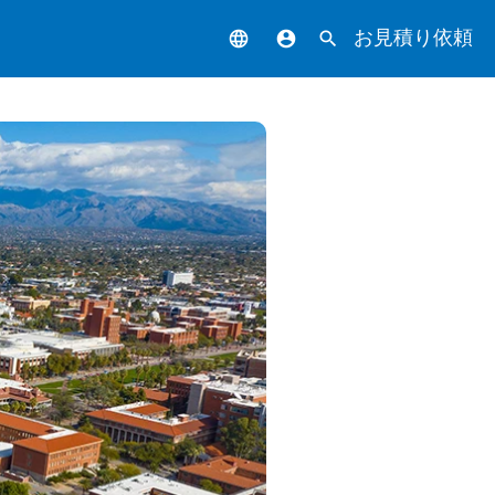
お見積り依頼
language
account_circle
search