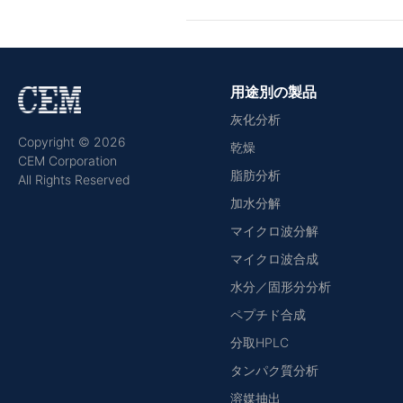
用途別の製品
灰化分析
Copyright © 2026
乾燥
CEM Corporation
脂肪分析
All Rights Reserved
加水分解
マイクロ波分解
マイクロ波合成
水分／固形分分析
ペプチド合成
分取HPLC
タンパク質分析
溶媒抽出