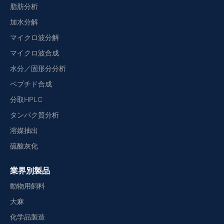
脂肪分析
加水分解
マイクロ波分解
マイクロ波合成
水分／固形分分析
ペプチド合成
分取HPLC
タンパク質分析
溶媒抽出
硫酸灰化
業界別製品
動物用飼料
大麻
化学品製造