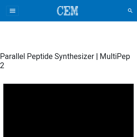
menu
search
Parallel Peptide Synthesizer | MultiPep
2