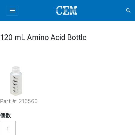
menu
search
120 mL Amino Acid Bottle
Part #
216560
個数