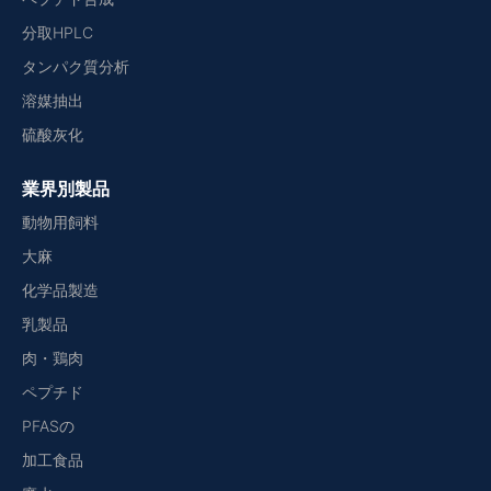
分取HPLC
タンパク質分析
溶媒抽出
硫酸灰化
業界別製品
動物用飼料
大麻
化学品製造
乳製品
肉・鶏肉
ペプチド
PFASの
加工食品