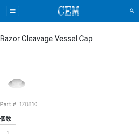
menu
search
Razor Cleavage Vessel Cap
Part #
170810
個数