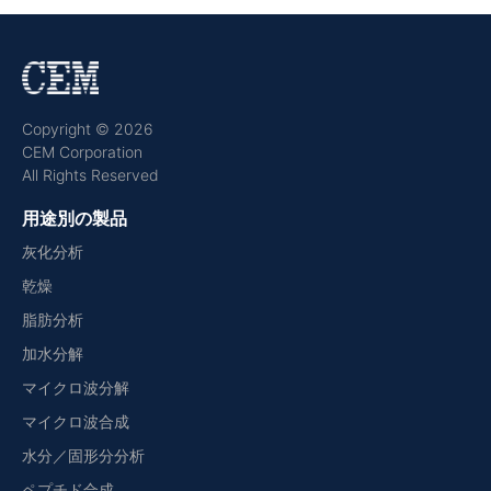
Copyright © 2026
CEM Corporation
All Rights Reserved
用途別の製品
灰化分析
乾燥
脂肪分析
加水分解
マイクロ波分解
マイクロ波合成
水分／固形分分析
ペプチド合成