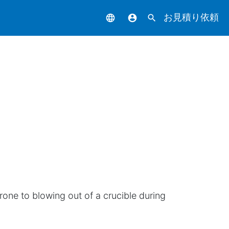
お見積り依頼
language
account_circle
search
rone to blowing out of a crucible during