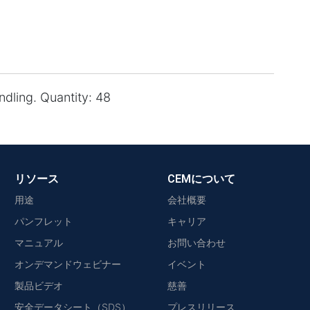
ndling. Quantity: 48
リソース
CEMについて
用途
会社概要
パンフレット
キャリア
マニュアル
お問い合わせ
オンデマンドウェビナー
イベント
製品ビデオ
慈善
安全データシート（SDS）
プレスリリース