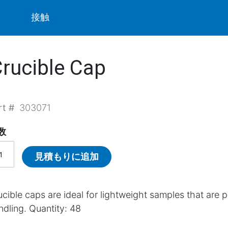
ト
接触
Crucible Cap
rt #
303071
数
見積もりに追加
ucible caps are ideal for lightweight samples that are p
ndling. Quantity: 48