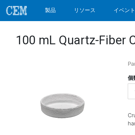
製品
リソース
イベン
100 mL Quartz-Fiber 
Pa
個
Cr
ha