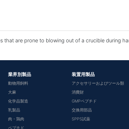
s that are prone to blowing out of a crucible during ha
業界別製品
装置用製品
動物用飼料
アクセサリーおよびツール類
大麻
消費財
化学品製造
GMPペプチド
乳製品
交換用部品
肉・鶏肉
SPPS試薬
ペプチド