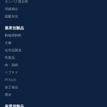
タンパク質分析
溶媒抽出
硫酸灰化
業界別製品
動物用飼料
大麻
化学品製造
乳製品
肉・鶏肉
ペプチド
PFASの
加工食品
廃水
装置用製品