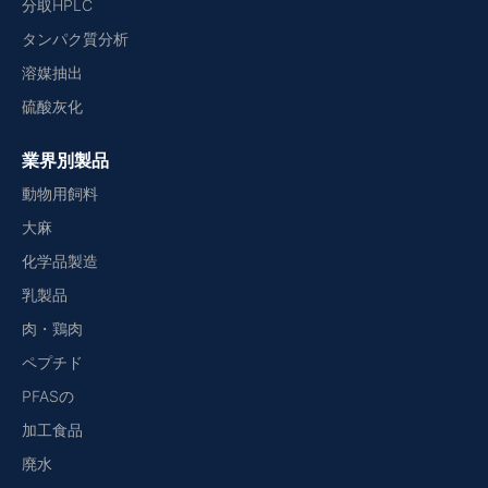
分取HPLC
タンパク質分析
溶媒抽出
硫酸灰化
業界別製品
動物用飼料
大麻
化学品製造
乳製品
肉・鶏肉
ペプチド
PFASの
加工食品
廃水