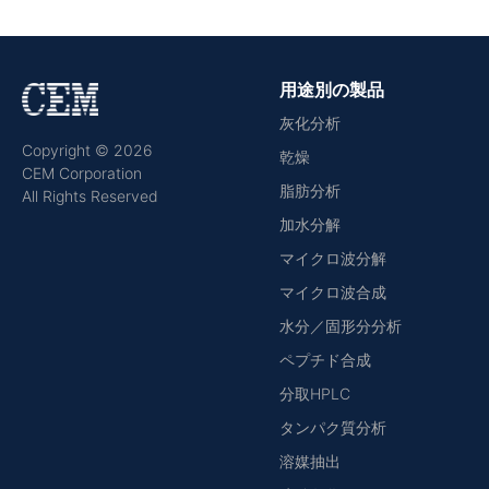
用途別の製品
灰化分析
Copyright © 2026
乾燥
CEM Corporation
脂肪分析
All Rights Reserved
加水分解
マイクロ波分解
マイクロ波合成
水分／固形分分析
ペプチド合成
分取HPLC
タンパク質分析
溶媒抽出