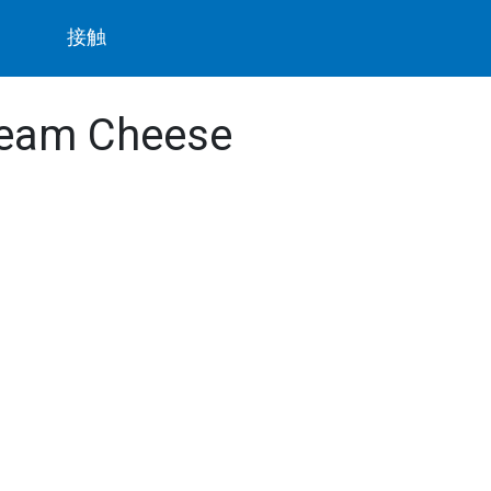
ト
接触
Cream Cheese