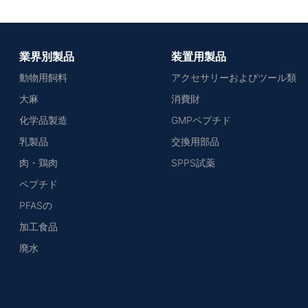
業界別製品
装置用製品
動物用飼料
アクセサリーおよびツール類
大麻
消費財
化学品製造
GMPペプチド
乳製品
交換用部品
肉・鶏肉
SPPS試薬
ペプチド
PFASの
加工食品
廃水