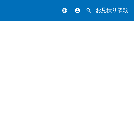
お見積り依頼
language
account_circle
search