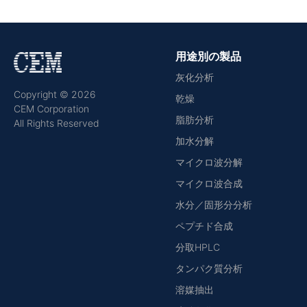
用途別の製品
灰化分析
Copyright © 2026
乾燥
CEM Corporation
脂肪分析
All Rights Reserved
加水分解
マイクロ波分解
マイクロ波合成
水分／固形分分析
ペプチド合成
分取HPLC
タンパク質分析
溶媒抽出