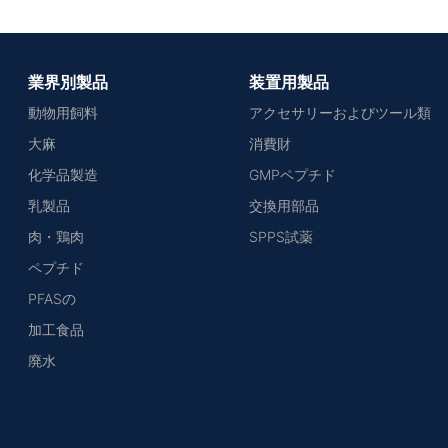
業界別製品
装置用製品
動物用飼料
アクセサリーおよびツール類
大麻
消費財
化学品製造
GMPペプチド
乳製品
交換用部品
肉・鶏肉
SPPS試薬
ペプチド
PFASの
加工食品
廃水