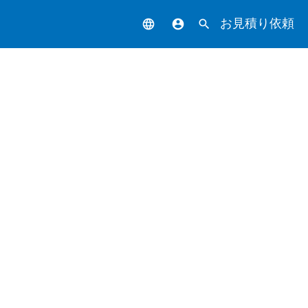
お見積り依頼
language
account_circle
search