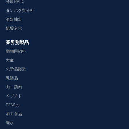
分取HPLC
タンパク質分析
溶媒抽出
硫酸灰化
業界別製品
動物用飼料
大麻
化学品製造
乳製品
肉・鶏肉
ペプチド
PFASの
加工食品
廃水