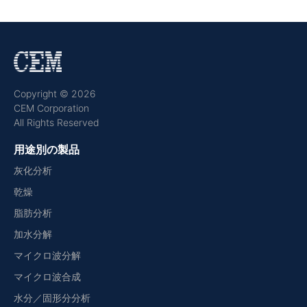
Copyright © 2026
CEM Corporation
All Rights Reserved
用途別の製品
灰化分析
乾燥
脂肪分析
加水分解
マイクロ波分解
マイクロ波合成
水分／固形分分析