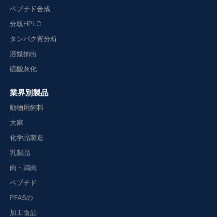
ペプチド合成
分取HPLC
タンパク質分析
溶媒抽出
硫酸灰化
業界別製品
動物用飼料
大麻
化学品製造
乳製品
肉・鶏肉
ペプチド
PFASの
加工食品