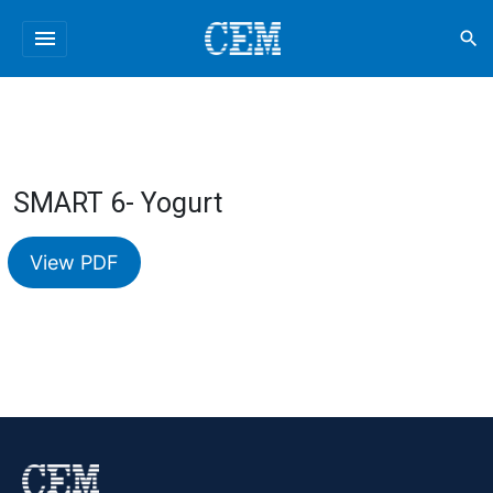
menu
search
SMART 6- Yogurt
View PDF