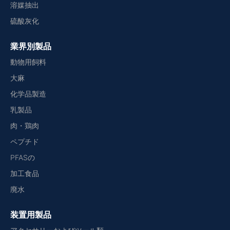
溶媒抽出
硫酸灰化
業界別製品
動物用飼料
大麻
化学品製造
乳製品
肉・鶏肉
ペプチド
PFASの
加工食品
廃水
装置用製品