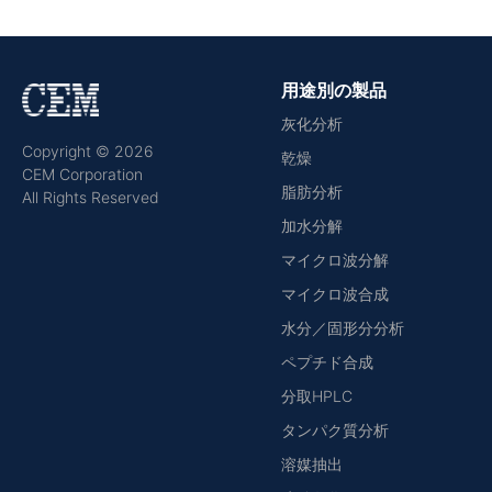
用途別の製品
灰化分析
Copyright © 2026
乾燥
CEM Corporation
脂肪分析
All Rights Reserved
加水分解
マイクロ波分解
マイクロ波合成
水分／固形分分析
ペプチド合成
分取HPLC
タンパク質分析
溶媒抽出