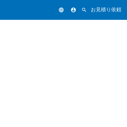
お見積り依頼
language
account_circle
search