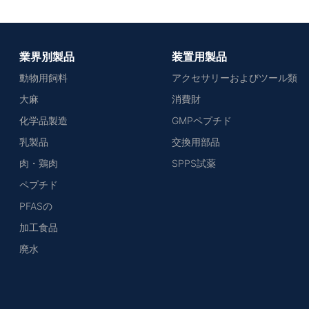
業界別製品
装置用製品
動物用飼料
アクセサリーおよびツール類
大麻
消費財
化学品製造
GMPペプチド
乳製品
交換用部品
肉・鶏肉
SPPS試薬
ペプチド
PFASの
加工食品
廃水