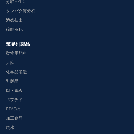
分取HPLC
タンパク質分析
溶媒抽出
硫酸灰化
業界別製品
動物用飼料
大麻
化学品製造
乳製品
肉・鶏肉
ペプチド
PFASの
加工食品
廃水