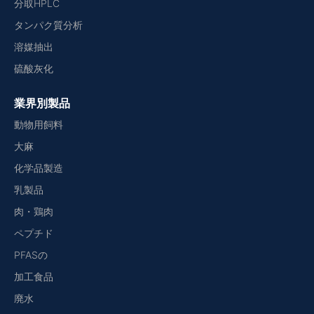
分取HPLC
タンパク質分析
溶媒抽出
硫酸灰化
業界別製品
動物用飼料
大麻
化学品製造
乳製品
肉・鶏肉
ペプチド
PFASの
加工食品
廃水