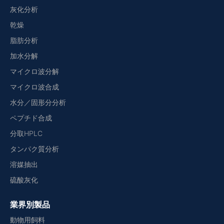
灰化分析
乾燥
脂肪分析
加水分解
マイクロ波分解
マイクロ波合成
水分／固形分分析
ペプチド合成
分取HPLC
タンパク質分析
溶媒抽出
硫酸灰化
業界別製品
動物用飼料