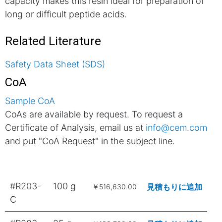
capacity makes this resin ideal for preparation of
long or difficult peptide acids.
Related Literature
Safety Data Sheet (SDS)
CoA
Sample CoA
CoAs are available by request. To request a
Certificate of Analysis, email us at
info@cem.com
and put "CoA Request" in the subject line.
#R203-
100 g
見積もりに追加
￥516,630.00
C