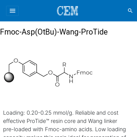
menu
search
Fmoc-Asp(OtBu)-Wang-ProTide
Loading: 0.20-0.25 mmol/g. Reliable and cost
effective ProTide™ resin core and Wang linker
pre-loaded with Fmoc-amino acids. Low loading