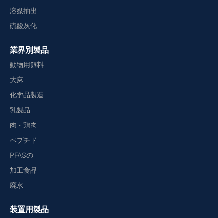
溶媒抽出
硫酸灰化
業界別製品
動物用飼料
大麻
化学品製造
乳製品
肉・鶏肉
ペプチド
PFASの
加工食品
廃水
装置用製品