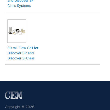
and Discover S-
Class Systems
80 mL Flow Cell for
Discover SP and
Discover S-Class
Copyright © 2026