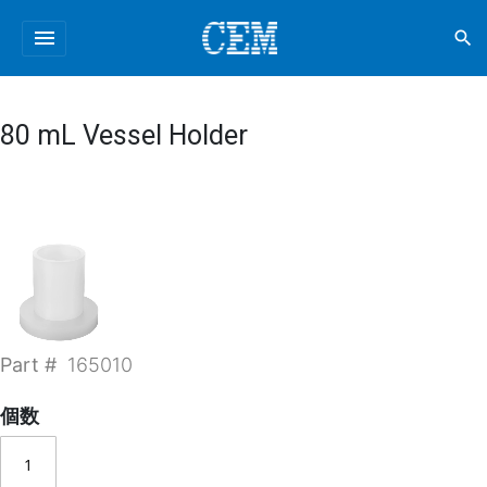
menu
search
80 mL Vessel Holder
Part #
165010
個数