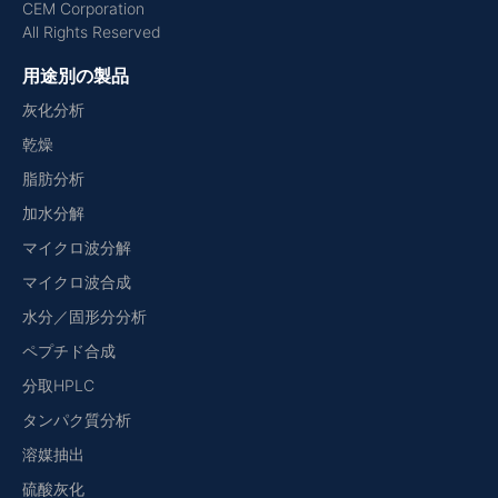
CEM Corporation
All Rights Reserved
用途別の製品
灰化分析
乾燥
脂肪分析
加水分解
マイクロ波分解
マイクロ波合成
水分／固形分分析
ペプチド合成
分取HPLC
タンパク質分析
溶媒抽出
硫酸灰化