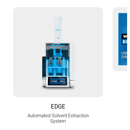
L
EDGE
Automated Solvent Extraction
System