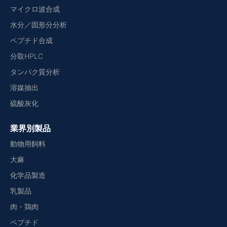
マイクロ波合成
水分／固形分分析
ペプチド合成
分取HPLC
タンパク質分析
溶媒抽出
硫酸灰化
業界別製品
動物用飼料
大麻
化学品製造
乳製品
肉・鶏肉
ペプチド