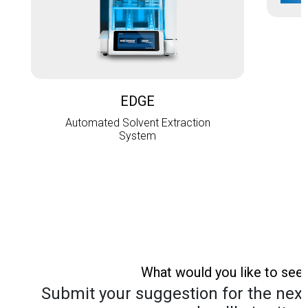
L
EDGE
Automated Solvent Extraction
System
What would you like to see
Submit your suggestion for the next 