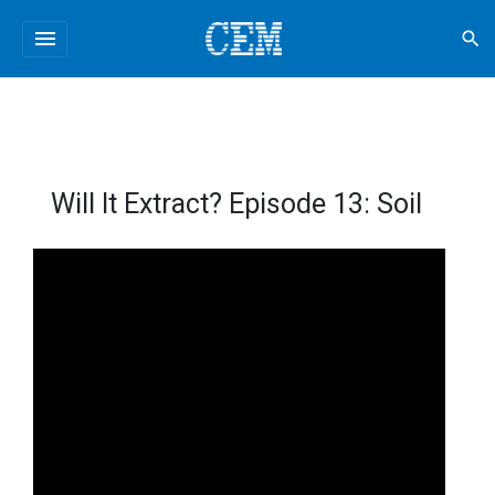
menu
search
Will It Extract? Episode 13: Soil