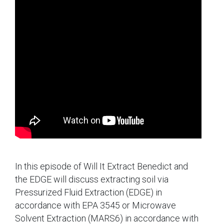
In this episode of Will It Extract Benedict and
the EDGE will discuss extracting soil via
Pressurized Fluid Extraction (EDGE) in
accordance with EPA 3545 or Microwave
Solvent Extraction (MARS6) in accordance with