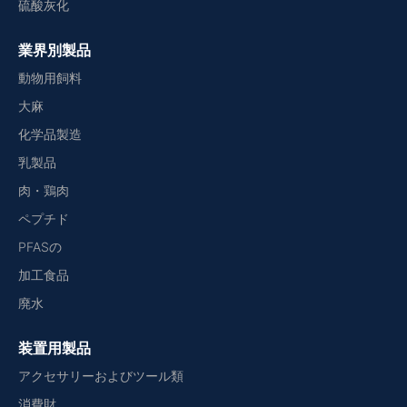
硫酸灰化
業界別製品
動物用飼料
大麻
化学品製造
乳製品
肉・鶏肉
ペプチド
PFASの
加工食品
廃水
装置用製品
アクセサリーおよびツール類
消費財