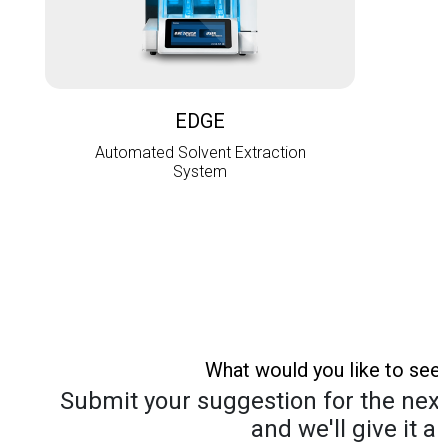
L
EDGE
Automated Solvent Extraction
System
What would you like to see
Submit your suggestion for the next 
and we'll give it a 