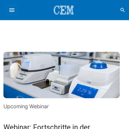
menu
search
Upcoming Webinar
Webinar: Fortschritte in der