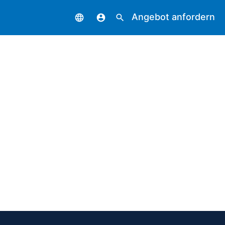
Angebot anfordern
language
account_circle
search