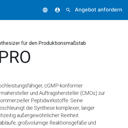
Angebot anfordern
language
account_circle
search
nthesizer für den Produktionsmaßstab
 PRO
hochleistungsfähiger, cGMP-konformer
rmahersteller und Auftragshersteller (CMOs) zur
kommerzieller Peptidwirkstoffe. Seine
schleunigt die Synthese komplexer, langer
hzeitig außergewöhnlicher Reinheit.
sabläufe, großvolumige Reaktionsgefäße und