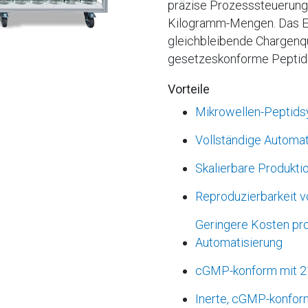
präzise Prozesssteuerung 
Kilogramm-Mengen. Das Erg
gleichbleibende Chargenqua
gesetzeskonforme Peptidh
Vorteile
Mikrowellen-Peptids
Vollständige Automat
Skalierbare Produktio
Reproduzierbarkeit 
Geringere Kosten pr
Automatisierung
cGMP-konform mit 21
Inerte, cGMP-konfor