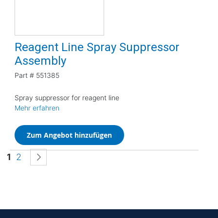
Reagent Line Spray Suppressor
Assembly
Part #
551385
Spray suppressor for reagent line
Mehr erfahren
Zum Angebot hinzufügen
Seite
Sie lesen gerade die Seite
Seite
Seite
Weiter
1
2