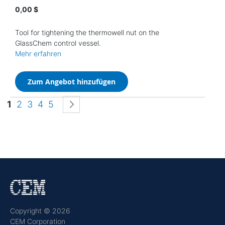
0,00 $
Tool for tightening the thermowell nut on the
GlassChem control vessel.
Mehr erfahren
Zum Angebot hinzufügen
Seite
Sie lesen gerade die Seite
Seite
Seite
Seite
Seite
Seite
Weiter
1
2
3
4
5
Copyright © 2026
CEM Corporation