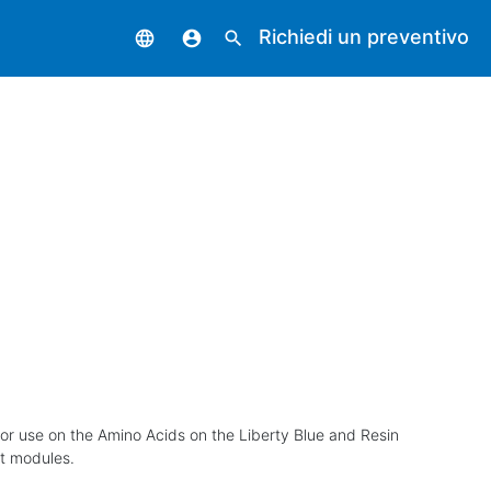
Richiedi un preventivo
language
account_circle
search
for use on the Amino Acids on the Liberty Blue and Resin
ut modules.