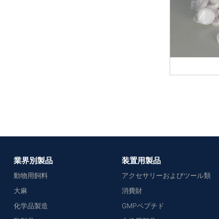
業界別製品
装置用製品
動物用飼料
アクセサリーおよびツール類
大麻
消費財
化学品製造
GMPペプチド