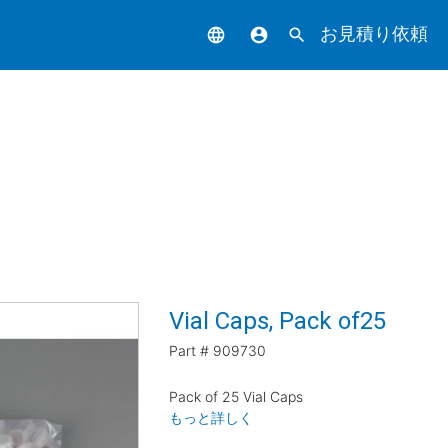
お見積り依頼
language
account_circle
search
Vial Caps, Pack of25
Part #
909730
Pack of 25 Vial Caps
もっと詳しく