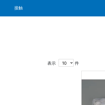
ト
接触
表示
件