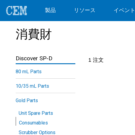
製品
リソース
イベン
消費財
Discover SP-D
1
注文
80 mL Parts
10/35 mL Parts
Gold Parts
Unit Spare Parts
Consumables
Scrubber Options