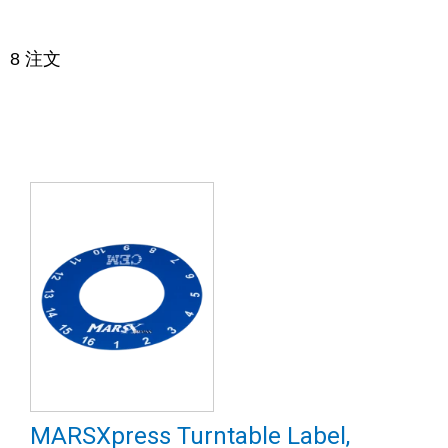
8
注文
MARSXpress Turntable Label,