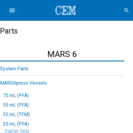
menu
search
Parts
MARS 6
System Parts
MARSXpress Vessels
75 mL (PFA)
55 mL (PFA)
55 mL (TFM)
20 mL (PFA)
Starter Sets