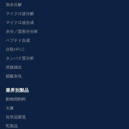
加水分解
マイクロ波分解
マイクロ波合成
水分／固形分分析
ペプチド合成
分取HPLC
タンパク質分析
溶媒抽出
硫酸灰化
業界別製品
動物用飼料
大麻
化学品製造
乳製品