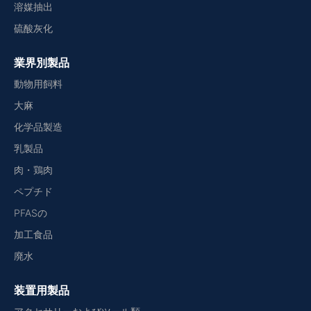
溶媒抽出
硫酸灰化
業界別製品
動物用飼料
大麻
化学品製造
乳製品
肉・鶏肉
ペプチド
PFASの
加工食品
廃水
装置用製品