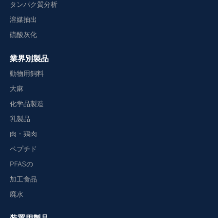
タンパク質分析
溶媒抽出
硫酸灰化
業界別製品
動物用飼料
大麻
化学品製造
乳製品
肉・鶏肉
ペプチド
PFASの
加工食品
廃水