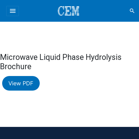
menu
search
Microwave Liquid Phase Hydrolysis
Brochure
View PDF