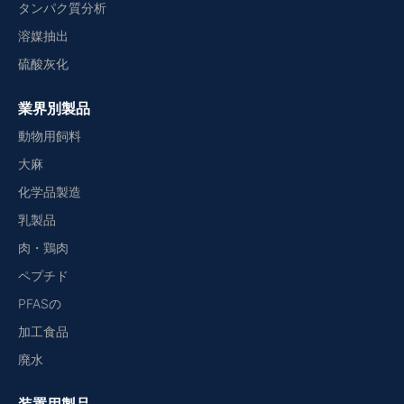
タンパク質分析
溶媒抽出
硫酸灰化
業界別製品
動物用飼料
大麻
化学品製造
乳製品
肉・鶏肉
ペプチド
PFASの
加工食品
廃水