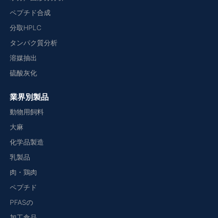
ペプチド合成
分取HPLC
タンパク質分析
溶媒抽出
硫酸灰化
業界別製品
動物用飼料
大麻
化学品製造
乳製品
肉・鶏肉
ペプチド
PFASの
加工食品