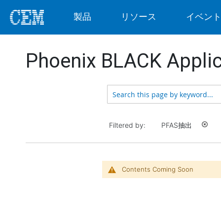
製品
リソース
イベン
Phoenix BLACK Applic
Filtered by:
PFAS抽出
highlight_off
Contents Coming Soon