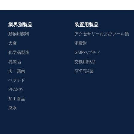
業界別製品
装置用製品
動物用飼料
アクセサリーおよびツール類
大麻
消費財
化学品製造
GMPペプチド
乳製品
交換用部品
肉・鶏肉
SPPS試薬
ペプチド
PFASの
加工食品
廃水