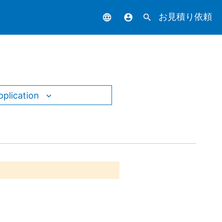
お見積り依頼
language
account_circle
search
pplication