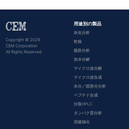
用途別の製品
灰化分析
Copyright © 2026
乾燥
CEM Corporation
脂肪分析
All Rights Reserved
加水分解
マイクロ波分解
マイクロ波合成
水分／固形分分析
ペプチド合成
分取HPLC
タンパク質分析
溶媒抽出