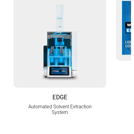
L
EDGE
Automated Solvent Extraction
System