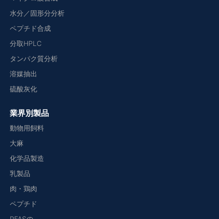
水分／固形分分析
ペプチド合成
分取HPLC
タンパク質分析
溶媒抽出
硫酸灰化
業界別製品
動物用飼料
大麻
化学品製造
乳製品
肉・鶏肉
ペプチド
PFASの