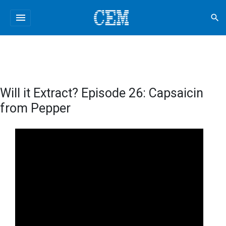
menu
search
Will it Extract? Episode 26: Capsaicin
from Pepper