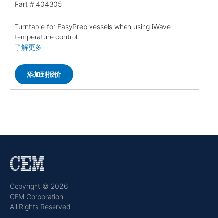
Part #
404305
Turntable for EasyPrep vessels when using iWave
temperature control.
了解更多
添加到报价
Copyright © 2026
CEM Corporation
All Rights Reserved