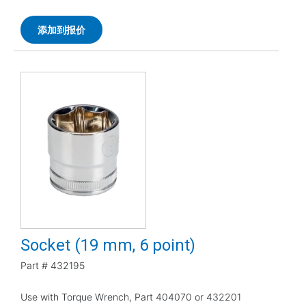
添加到报价
Socket (19 mm, 6 point)
Part #
432195
Use with Torque Wrench, Part 404070 or 432201