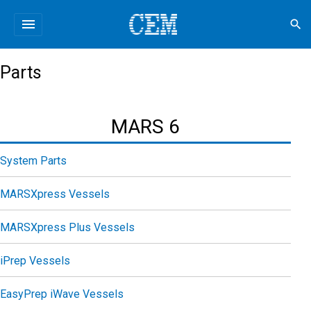
menu
search
Parts
MARS 6
System Parts
MARSXpress Vessels
MARSXpress Plus Vessels
iPrep Vessels
EasyPrep iWave Vessels