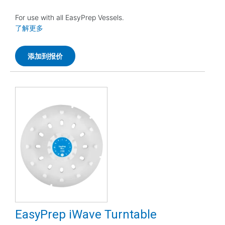
For use with all EasyPrep Vessels.
了解更多
添加到报价
EasyPrep iWave Turntable