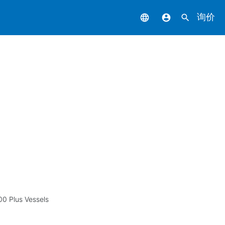
询价
language
account_circle
search
00 Plus Vessels