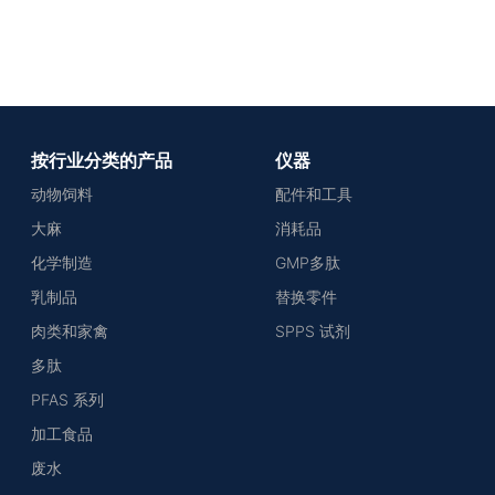
按行业分类的产品
仪器
动物饲料
配件和工具
大麻
消耗品
化学制造
GMP多肽
乳制品
替换零件
肉类和家禽
SPPS 试剂
多肽
PFAS 系列
加工食品
废水