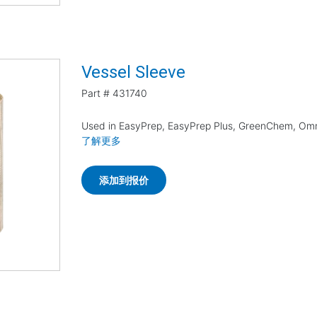
Vessel Sleeve
Part #
431740
Used in EasyPrep, EasyPrep Plus, GreenChem, Omn
了解更多
添加到报价