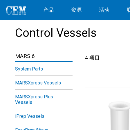
产品
资源
活动
Control Vessels
MARS 6
4
项目
System Parts
MARSXpress Vessels
MARSXpress Plus
Vessels
iPrep Vessels