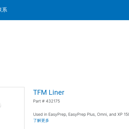
联系
TFM Liner
Part #
432175
Used in EasyPrep, EasyPrep Plus, Omni, and XP 15
了解更多