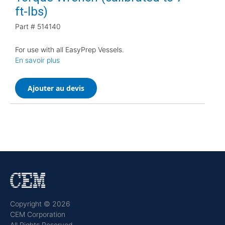
ft-lbs)
Part #
514140
For use with all EasyPrep Vessels.
En savoir plus
Ajouter au devis
Copyright © 2026
CEM Corporation
All Rights Reserved