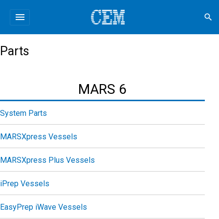
menu
search
Parts
MARS 6
System Parts
MARSXpress Vessels
MARSXpress Plus Vessels
iPrep Vessels
EasyPrep iWave Vessels